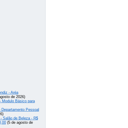
ndiz - Aréa
agosto de 2026)
 - Modulo Básico para
de Departamento Pessoal
6)
 - Salão de Beleza - R$
0,00
(5 de agosto de