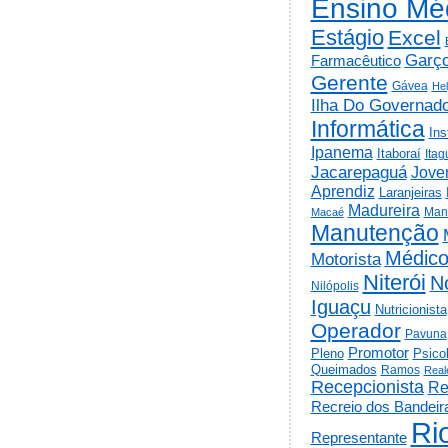
Ensino Mé
Estágio
Excel
Garç
Farmacêutico
Gerente
Gávea
He
Ilha Do Governad
Informática
Ins
Ipanema
Itaboraí
Itag
Jacarepaguá
Jov
Aprendiz
Laranjeiras
Madureira
Man
Macaé
Manutenção
Médic
Motorista
Niterói
N
Nilópolis
Iguaçu
Nutricionista
Operador
Pavuna
Promotor
Psico
Pleno
Queimados
Ramos
Real
Recepcionista
Re
Recreio dos Bandeir
Ri
Representante