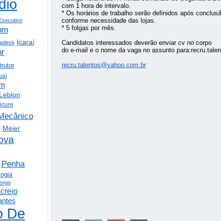
dio
com 1 hora de intervalo.
* Os horários de trabalho serão definidos após conclus
conforme necessidade das lojas.
Executivo
* 5 folgas por mês.
om
Icaraí
Candidatos interessados deverão enviar cv no corpo
lpdesk
do e-mail e o nome da vaga no assunto para:recru.tal
or
recru.talentos@yahoo.com.br
trutor
uaí
em
Leblon
icure
Mecânico
o
Méier
ova
Penha
logia
engo
creio
antes
o De