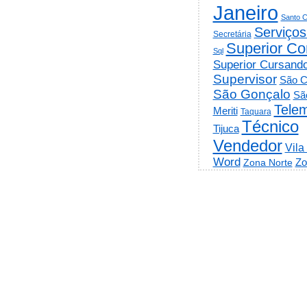
Janeiro
Santo C
Serviços
Secretária
Superior Co
Sql
Superior Cursand
Supervisor
São C
São Gonçalo
Sã
Telem
Meriti
Taquara
Técnico
Tijuca
Vendedor
Vila
Word
Zo
Zona Norte