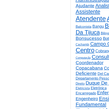
Analis
Ajudante
Assistente
Atendente
B
Bangu
Balconista
Da Tijuca
Bilin
Bonsucesso
Bot
Campo 
Cachambi
Centro
Cobran
Consul
Computação
Coordenador
Copacabana
Co
Deficiente
Del Cas
Departamento Pesso
Duque De 
Direito
Eletrônica
Eletricista
Enfe
Encarregado
Ens
Engenheiro
Fundamental