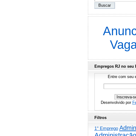
Anunc
Vag
Empregos RJ no seu 
Entre com seu e
Desenvolvido por
F
Filtros
Admini
1° Emprego
Administraçã