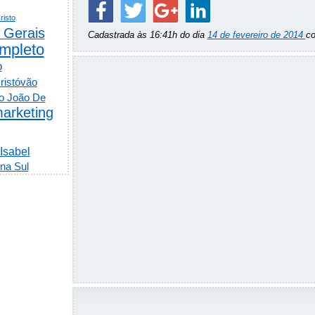
risto
 Gerais
Cadastrada às 16:41h do dia
14 de fevereiro de 2014
c
mpleto
o
ristóvão
o João De
arketing
 Isabel
na Sul