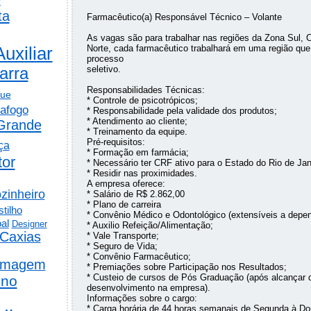
ta
Farmacêutico(a) Responsável Técnico – Volante
As vagas são para trabalhar nas regiões da Zona Sul, 
Auxiliar
Norte, cada farmacêutico trabalhará em uma região que 
processo
seletivo.
arra
Responsabilidades Técnicas:
gue
* Controle de psicotrópicos;
afogo
* Responsabilidade pela validade dos produtos;
* Atendimento ao cliente;
Grande
* Treinamento da equipe.
Pré-requisitos:
ça
* Formação em farmácia;
tor
* Necessário ter CRF ativo para o Estado do Rio de Jan
* Residir nas proximidades.
A empresa oferece:
zinheiro
* Salário de R$ 2.862,00
* Plano de carreira
tilho
* Convênio Médico e Odontológico (extensíveis a depen
al
Designer
* Auxilio Refeição/Alimentação;
Caxias
* Vale Transporte;
* Seguro de Vida;
* Convênio Farmacêutico;
rmagem
* Premiações sobre Participação nos Resultados;
* Custeio de cursos de Pós Graduação (após alcançar 
ino
desenvolvimento na empresa).
Informações sobre o cargo:
* Carga horária de 44 horas semanais de Segunda à Dom