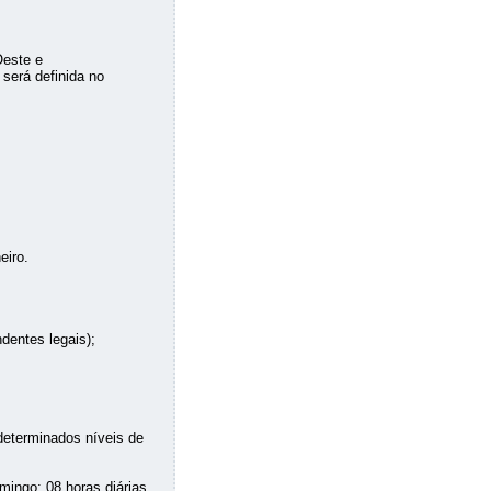
Oeste e
será definida no
eiro.
dentes legais);
determinados níveis de
ingo; 08 horas diárias