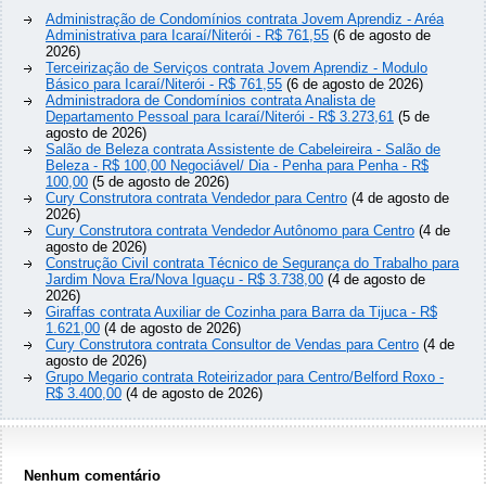
Administração de Condomínios contrata Jovem Aprendiz - Aréa
Administrativa para Icaraí/Niterói - R$ 761,55
(6 de agosto de
2026)
Terceirização de Serviços contrata Jovem Aprendiz - Modulo
Básico para Icaraí/Niterói - R$ 761,55
(6 de agosto de 2026)
Administradora de Condomínios contrata Analista de
Departamento Pessoal para Icaraí/Niterói - R$ 3.273,61
(5 de
agosto de 2026)
Salão de Beleza contrata Assistente de Cabeleireira - Salão de
Beleza - R$ 100,00 Negociável/ Dia - Penha para Penha - R$
100,00
(5 de agosto de 2026)
Cury Construtora contrata Vendedor para Centro
(4 de agosto de
2026)
Cury Construtora contrata Vendedor Autônomo para Centro
(4 de
agosto de 2026)
Construção Civil contrata Técnico de Segurança do Trabalho para
Jardim Nova Era/Nova Iguaçu - R$ 3.738,00
(4 de agosto de
2026)
Giraffas contrata Auxiliar de Cozinha para Barra da Tijuca - R$
1.621,00
(4 de agosto de 2026)
Cury Construtora contrata Consultor de Vendas para Centro
(4 de
agosto de 2026)
Grupo Megario contrata Roteirizador para Centro/Belford Roxo -
R$ 3.400,00
(4 de agosto de 2026)
Nenhum comentário