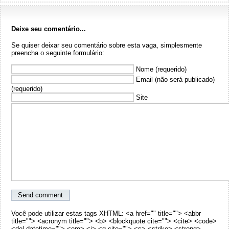
Deixe seu comentário...
Se quiser deixar seu comentário sobre esta vaga, simplesmente
preencha o seguinte formulário:
Nome (requerido)
Email (não será publicado)
(requerido)
Site
Você pode utilizar estas tags XHTML: <a href="" title=""> <abbr
title=""> <acronym title=""> <b> <blockquote cite=""> <cite> <code>
<del datetime=""> <em> <i> <q cite=""> <s> <strike> <strong> .