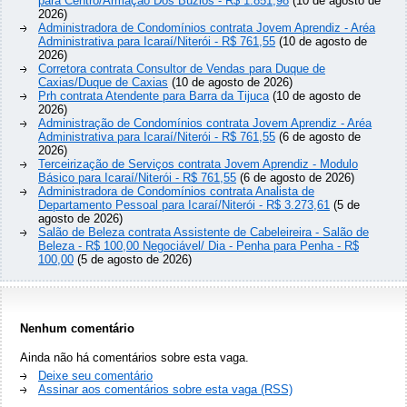
para Centro/Armação Dos Búzios - R$ 1.851,98
(10 de agosto de
2026)
Administradora de Condomínios contrata Jovem Aprendiz - Aréa
Administrativa para Icaraí/Niterói - R$ 761,55
(10 de agosto de
2026)
Corretora contrata Consultor de Vendas para Duque de
Caxias/Duque de Caxias
(10 de agosto de 2026)
Prh contrata Atendente para Barra da Tijuca
(10 de agosto de
2026)
Administração de Condomínios contrata Jovem Aprendiz - Aréa
Administrativa para Icaraí/Niterói - R$ 761,55
(6 de agosto de
2026)
Terceirização de Serviços contrata Jovem Aprendiz - Modulo
Básico para Icaraí/Niterói - R$ 761,55
(6 de agosto de 2026)
Administradora de Condomínios contrata Analista de
Departamento Pessoal para Icaraí/Niterói - R$ 3.273,61
(5 de
agosto de 2026)
Salão de Beleza contrata Assistente de Cabeleireira - Salão de
Beleza - R$ 100,00 Negociável/ Dia - Penha para Penha - R$
100,00
(5 de agosto de 2026)
Nenhum comentário
Ainda não há comentários sobre esta vaga.
Deixe seu comentário
Assinar aos comentários sobre esta vaga (RSS)