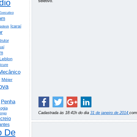
dio
seletivo.
Executivo
om
Icaraí
lpdesk
or
trutor
uaí
em
Leblon
icure
Mecânico
o
Méier
ova
Penha
logia
Cadastrada às 18:41h do dia
31 de janeiro de 2014
co
engo
creio
antes
o De