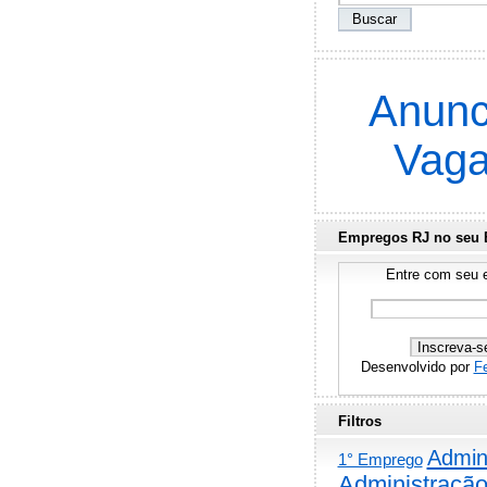
Anunc
Vag
Empregos RJ no seu 
Entre com seu e
Desenvolvido por
F
Filtros
Admini
1° Emprego
Administraçã