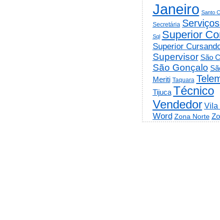
Janeiro
Santo C
Serviços
Secretária
Superior Co
Sql
Superior Cursand
Supervisor
São C
São Gonçalo
Sã
Telem
Meriti
Taquara
Técnico
Tijuca
Vendedor
Vila
Word
Zo
Zona Norte