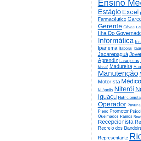
Ensino Mé
Estágio
Excel
Garç
Farmacêutico
Gerente
Gávea
He
Ilha Do Governad
Informática
Ins
Ipanema
Itaboraí
Itag
Jacarepaguá
Jov
Aprendiz
Laranjeiras
Madureira
Man
Macaé
Manutenção
Médic
Motorista
Niterói
N
Nilópolis
Iguaçu
Nutricionista
Operador
Pavuna
Promotor
Psico
Pleno
Queimados
Ramos
Real
Recepcionista
Re
Recreio dos Bandeir
Ri
Representante