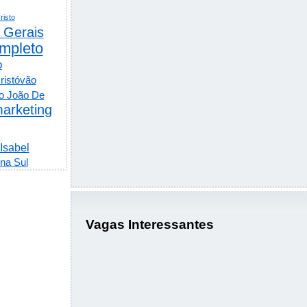
risto
 Gerais
mpleto
o
ristóvão
o João De
arketing
 Isabel
na Sul
Vagas Interessantes