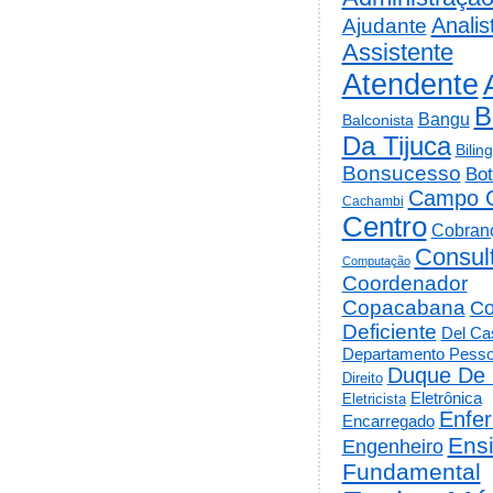
Analis
Ajudante
Assistente
Atendente
B
Bangu
Balconista
Da Tijuca
Bilin
Bonsucesso
Bot
Campo 
Cachambi
Centro
Cobran
Consul
Computação
Coordenador
Copacabana
Co
Deficiente
Del Cas
Departamento Pesso
Duque De 
Direito
Eletrônica
Eletricista
Enfe
Encarregado
Ens
Engenheiro
Fundamental