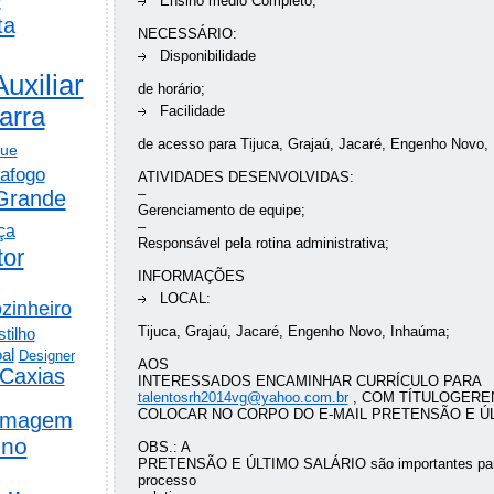
Ensino médio Completo;
ta
NECESSÁRIO:
Disponibilidade
Auxiliar
de horário;
arra
Facilidade
de acesso para Tijuca, Grajaú, Jacaré, Engenho Novo,
gue
afogo
ATIVIDADES DESENVOLVIDAS:
–
Grande
Gerenciamento de equipe;
–
ça
Responsável pela rotina administrativa;
tor
INFORMAÇÕES
LOCAL:
zinheiro
Tijuca, Grajaú, Jacaré, Engenho Novo, Inhaúma;
tilho
al
Designer
AOS
Caxias
INTERESSADOS ENCAMINHAR CURRÍCULO PARA
talentosrh2014vg@yahoo.com.br
, COM TÍTULOGEREN
COLOCAR NO CORPO DO E-MAIL PRETENSÃO E ÚL
rmagem
ino
OBS.: A
PRETENSÃO E ÚLTIMO SALÁRIO são importantes para
processo