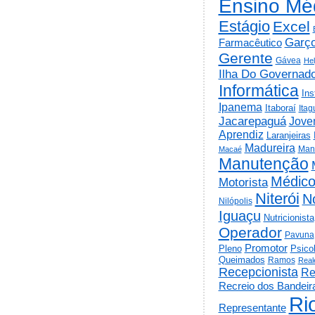
Ensino Mé
Estágio
Excel
Garç
Farmacêutico
Gerente
Gávea
He
Ilha Do Governad
Informática
Ins
Ipanema
Itaboraí
Itag
Jacarepaguá
Jov
Aprendiz
Laranjeiras
Madureira
Man
Macaé
Manutenção
Médic
Motorista
Niterói
N
Nilópolis
Iguaçu
Nutricionista
Operador
Pavuna
Promotor
Psico
Pleno
Queimados
Ramos
Real
Recepcionista
Re
Recreio dos Bandeir
Ri
Representante