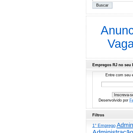
Anunc
Vag
Empregos RJ no seu 
Entre com seu e
Desenvolvido por
F
Filtros
Admini
1° Emprego
Administraçã