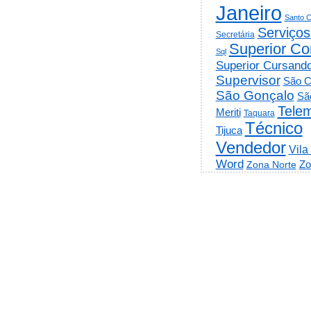
Janeiro
Santo C
Serviços
Secretária
Superior Co
Sql
Superior Cursand
Supervisor
São C
São Gonçalo
Sã
Telem
Meriti
Taquara
Técnico
Tijuca
Vendedor
Vila
Word
Zo
Zona Norte