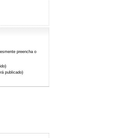
plesmente preencha o
ido)
rá publicado)