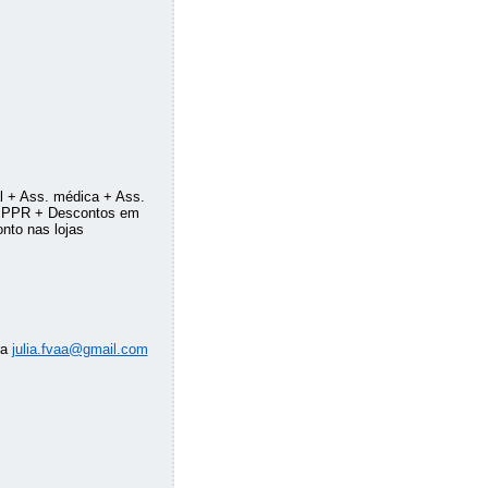
l + Ass. médica + Ass.
 + PPR + Descontos em
nto nas lojas
ra
julia.fvaa@gmail.com