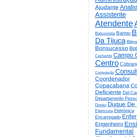
Analis
Ajudante
Assistente
Atendente
B
Bangu
Balconista
Da Tijuca
Bilin
Bonsucesso
Bot
Campo 
Cachambi
Centro
Cobran
Consul
Computação
Coordenador
Copacabana
Co
Deficiente
Del Cas
Departamento Pesso
Duque De 
Direito
Eletrônica
Eletricista
Enfe
Encarregado
Ens
Engenheiro
Fundamental