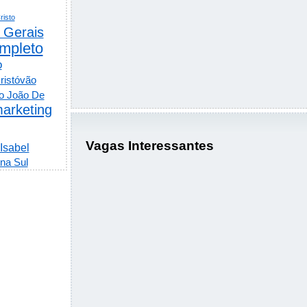
risto
 Gerais
mpleto
o
ristóvão
o João De
arketing
Vagas Interessantes
 Isabel
na Sul