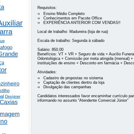
ta
Requisitos:
Ensino Médio Completo
Conhecimentos em Pacote Office
Auxiliar
EXPERIÊNCIA ANTERIOR COM VENDAS!!
arra
Local de trabalho: Madureira (loja de rua)
gue
Escala de trabalho: Segunda à sábado
afogo
Salário: 850,00
Grande
Benefícios: VT + VR + Seguro de vida + Auxílio Funera
Odontológica + Comissão por meta atingida (mensal)
ça
instituições de ensino + Desconto em farmácia + Desco
tor
Atividades:
Cadastro de propostas no sistema
Captação de clientes dentro da loja
zinheiro
Divulgação das campanhas
tilho
al
Candidatos interessados favor encaminhar currículo pa
Designer
informando no assunto “Atendente Comercial Júnior”
Caxias
rmagem
ino