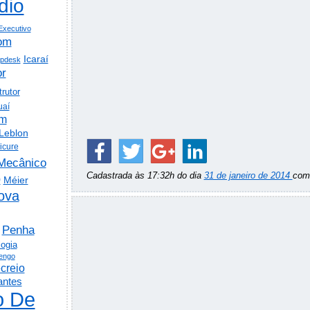
dio
Executivo
om
Icaraí
lpdesk
or
trutor
uaí
em
Leblon
icure
Mecânico
Cadastrada às 17:32h do dia
31 de janeiro de 2014
co
o
Méier
ova
Penha
logia
engo
creio
antes
o De