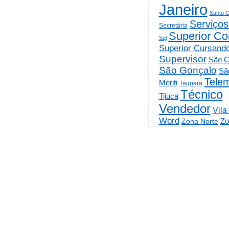
Janeiro
Santo C
Serviços
Secretária
Superior Co
Sql
Superior Cursand
Supervisor
São C
São Gonçalo
Sã
Telem
Meriti
Taquara
Técnico
Tijuca
Vendedor
Vila
Word
Zo
Zona Norte