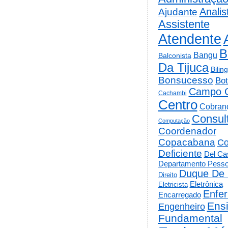
Analis
Ajudante
Assistente
Atendente
B
Bangu
Balconista
Da Tijuca
Bilin
Bonsucesso
Bot
Campo 
Cachambi
Centro
Cobran
Consul
Computação
Coordenador
Copacabana
Co
Deficiente
Del Cas
Departamento Pesso
Duque De 
Direito
Eletrônica
Eletricista
Enfe
Encarregado
Ens
Engenheiro
Fundamental