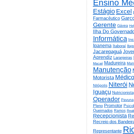
Ensino Mé
Estágio
Excel
Garç
Farmacêutico
Gerente
Gávea
He
Ilha Do Governad
Informática
Ins
Ipanema
Itaboraí
Itag
Jacarepaguá
Jov
Aprendiz
Laranjeiras
Madureira
Man
Macaé
Manutenção
Médic
Motorista
Niterói
N
Nilópolis
Iguaçu
Nutricionista
Operador
Pavuna
Promotor
Psico
Pleno
Queimados
Ramos
Real
Recepcionista
Re
Recreio dos Bandeir
Ri
Representante