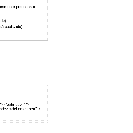
plesmente preencha o
ido)
rá publicado)
"> <abbr title="">
code> <del datetime="">