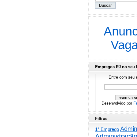
Anunc
Vag
Empregos RJ no seu 
Entre com seu e
Desenvolvido por
F
Filtros
Admini
1° Emprego
Administraçã