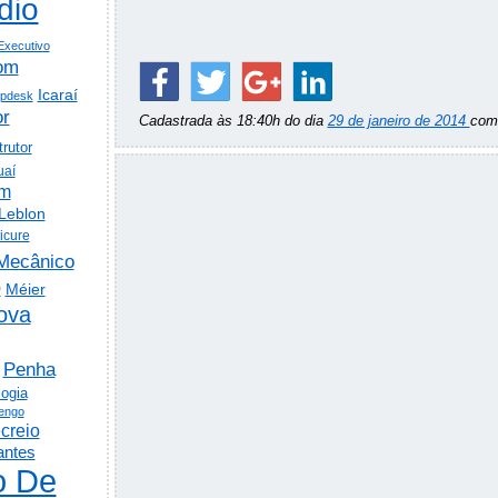
dio
Executivo
om
Icaraí
lpdesk
or
Cadastrada às 18:40h do dia
29 de janeiro de 2014
co
trutor
uaí
em
Leblon
icure
Mecânico
o
Méier
ova
Penha
logia
engo
creio
antes
o De