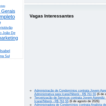
risto
 Gerais
Vagas Interessantes
mpleto
o
ristóvão
o João De
arketing
 Isabel
na Sul
Administração de Condomínios contrata Jovem Apre
Administrativa para Icaraí/Niterói - R$ 761,55
(6 de 
Terceirização de Serviços contrata Jovem Aprendiz
Icaraí/Niterói - R$ 761,55
(6 de agosto de 2026)
Administradora de Condomínios contrata Analista 