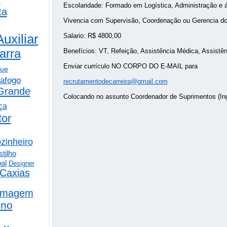
Escolaridade: Formado em Logística, Administração e á
ta
Vivencia com Supervisão, Coordenação ou Gerencia do
Auxiliar
Salario: R$ 4800,00
arra
Benefícios: VT, Refeição, Assistência Médica, Assistên
Enviar currículo NO CORPO DO E-MAIL para
gue
afogo
recrutamentodecarreira@gmail.com
Grande
Colocando no assunto Coordenador de Suprimentos (Ingl
ça
tor
zinheiro
tilho
al
Designer
Caxias
rmagem
ino