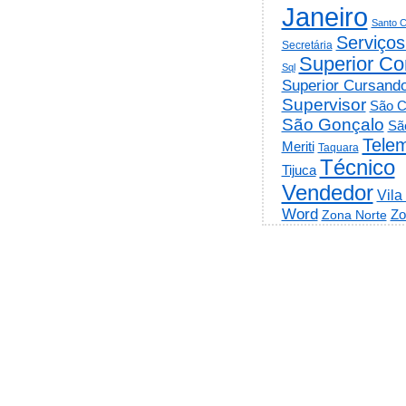
Janeiro
Santo C
Serviços
Secretária
Superior Co
Sql
Superior Cursand
Supervisor
São C
São Gonçalo
Sã
Telem
Meriti
Taquara
Técnico
Tijuca
Vendedor
Vila
Word
Zo
Zona Norte