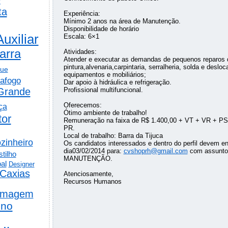
ta
Experiência:
Mínimo 2 anos na área de Manutenção.
Disponibilidade de horário
Auxiliar
Escala: 6×1
arra
Atividades:
Atender e executar as demandas de pequenos reparos
pintura,alvenaria,carpintaria, serralheria, solda e deslo
gue
equipamentos e mobiliários;
afogo
Dar apoio à hidráulica e refrigeração.
Grande
Profissional multifuncional.
Oferecemos:
ça
Ótimo ambiente de trabalho!
tor
Remuneração na faixa de R$ 1.400,00 + VT + VR + PS
PR.
Local de trabalho: Barra da Tijuca
zinheiro
Os candidatos interessados e dentro do perfil devem env
dia03/02/2014 para:
cvshoprh@gmail.com
com assunto
tilho
MANUTENÇÃO.
al
Designer
Caxias
Atenciosamente,
Recursos Humanos
rmagem
ino