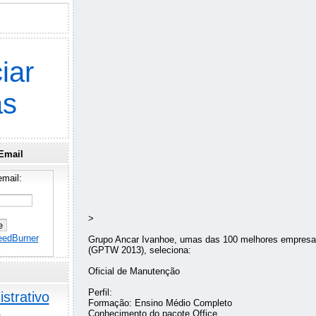
iar
as
Email
mail:
>
eedBurner
Grupo Ancar Ivanhoe, umas das 100 melhores empresas
(GPTW 2013), seleciona:
Oficial de Manutenção
Perfil:
strativo
Formação: Ensino Médio Completo
o
Conhecimento do pacote Office.