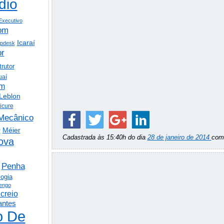
dio
Executivo
om
Icaraí
lpdesk
or
trutor
uaí
em
Leblon
icure
Mecânico
o
Méier
Cadastrada às 15:40h do dia
28 de janeiro de 2014
co
ova
Penha
logia
engo
creio
antes
o De