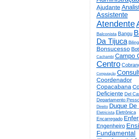
Analis
Ajudante
Assistente
Atendente
B
Bangu
Balconista
Da Tijuca
Bilin
Bonsucesso
Bot
Campo 
Cachambi
Centro
Cobran
Consul
Computação
Coordenador
Copacabana
Co
Deficiente
Del Cas
Departamento Pesso
Duque De 
Direito
Eletrônica
Eletricista
Enfe
Encarregado
Ens
Engenheiro
Fundamental