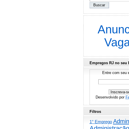
Anunc
Vag
Empregos RJ no seu 
Entre com seu e
Desenvolvido por
F
Filtros
Admini
1° Emprego
Administraçã