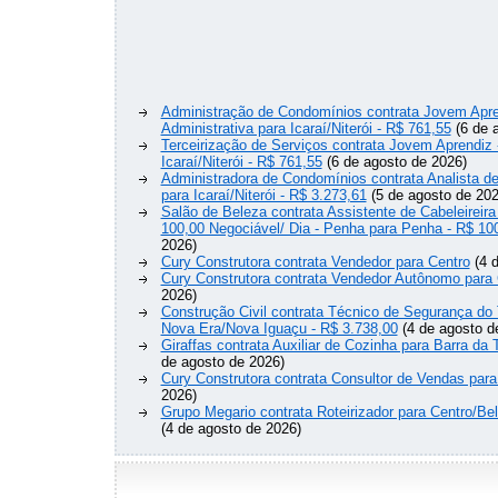
Administração de Condomínios contrata Jovem Apre
Administrativa para Icaraí/Niterói - R$ 761,55
(6 de 
Terceirização de Serviços contrata Jovem Aprendiz
Icaraí/Niterói - R$ 761,55
(6 de agosto de 2026)
Administradora de Condomínios contrata Analista 
para Icaraí/Niterói - R$ 3.273,61
(5 de agosto de 202
Salão de Beleza contrata Assistente de Cabeleireira
100,00 Negociável/ Dia - Penha para Penha - R$ 10
2026)
Cury Construtora contrata Vendedor para Centro
(4 d
Cury Construtora contrata Vendedor Autônomo para 
2026)
Construção Civil contrata Técnico de Segurança do 
Nova Era/Nova Iguaçu - R$ 3.738,00
(4 de agosto d
Giraffas contrata Auxiliar de Cozinha para Barra da 
de agosto de 2026)
Cury Construtora contrata Consultor de Vendas para
2026)
Grupo Megario contrata Roteirizador para Centro/Be
(4 de agosto de 2026)