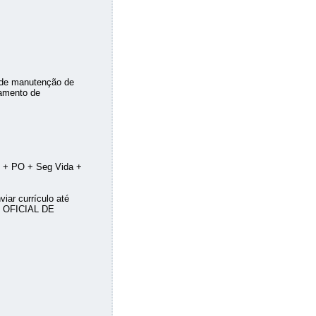
 de manutenção de
camento de
 + PO + Seg Vida +
iar currículo até
 OFICIAL DE