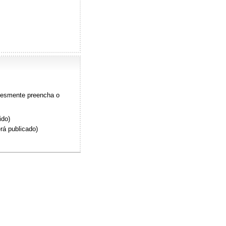
plesmente preencha o
ido)
rá publicado)