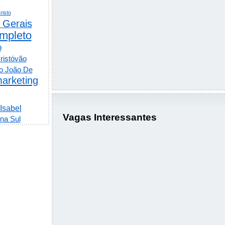
risto
 Gerais
mpleto
o
ristóvão
o João De
arketing
 Isabel
Vagas Interessantes
na Sul