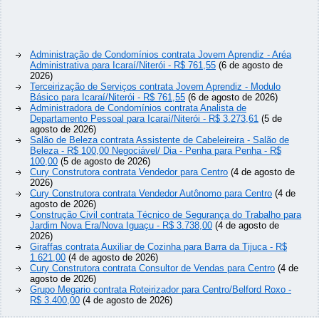
Administração de Condomínios contrata Jovem Aprendiz - Aréa
Administrativa para Icaraí/Niterói - R$ 761,55
(6 de agosto de
2026)
Terceirização de Serviços contrata Jovem Aprendiz - Modulo
Básico para Icaraí/Niterói - R$ 761,55
(6 de agosto de 2026)
Administradora de Condomínios contrata Analista de
Departamento Pessoal para Icaraí/Niterói - R$ 3.273,61
(5 de
agosto de 2026)
Salão de Beleza contrata Assistente de Cabeleireira - Salão de
Beleza - R$ 100,00 Negociável/ Dia - Penha para Penha - R$
100,00
(5 de agosto de 2026)
Cury Construtora contrata Vendedor para Centro
(4 de agosto de
2026)
Cury Construtora contrata Vendedor Autônomo para Centro
(4 de
agosto de 2026)
Construção Civil contrata Técnico de Segurança do Trabalho para
Jardim Nova Era/Nova Iguaçu - R$ 3.738,00
(4 de agosto de
2026)
Giraffas contrata Auxiliar de Cozinha para Barra da Tijuca - R$
1.621,00
(4 de agosto de 2026)
Cury Construtora contrata Consultor de Vendas para Centro
(4 de
agosto de 2026)
Grupo Megario contrata Roteirizador para Centro/Belford Roxo -
R$ 3.400,00
(4 de agosto de 2026)