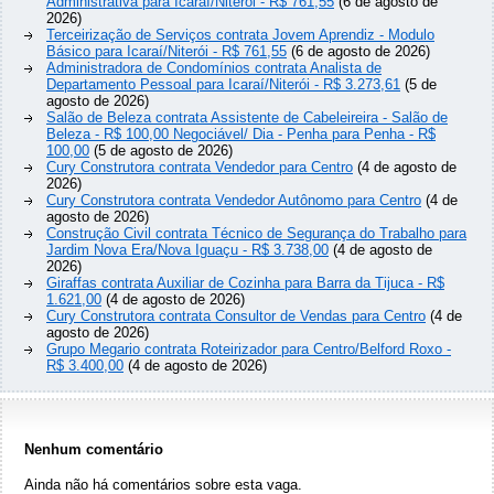
Administrativa para Icaraí/Niterói - R$ 761,55
(6 de agosto de
2026)
Terceirização de Serviços contrata Jovem Aprendiz - Modulo
Básico para Icaraí/Niterói - R$ 761,55
(6 de agosto de 2026)
Administradora de Condomínios contrata Analista de
Departamento Pessoal para Icaraí/Niterói - R$ 3.273,61
(5 de
agosto de 2026)
Salão de Beleza contrata Assistente de Cabeleireira - Salão de
Beleza - R$ 100,00 Negociável/ Dia - Penha para Penha - R$
100,00
(5 de agosto de 2026)
Cury Construtora contrata Vendedor para Centro
(4 de agosto de
2026)
Cury Construtora contrata Vendedor Autônomo para Centro
(4 de
agosto de 2026)
Construção Civil contrata Técnico de Segurança do Trabalho para
Jardim Nova Era/Nova Iguaçu - R$ 3.738,00
(4 de agosto de
2026)
Giraffas contrata Auxiliar de Cozinha para Barra da Tijuca - R$
1.621,00
(4 de agosto de 2026)
Cury Construtora contrata Consultor de Vendas para Centro
(4 de
agosto de 2026)
Grupo Megario contrata Roteirizador para Centro/Belford Roxo -
R$ 3.400,00
(4 de agosto de 2026)
Nenhum comentário
Ainda não há comentários sobre esta vaga.