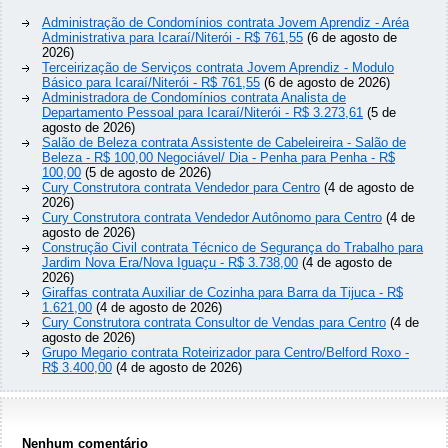
Administração de Condomínios contrata Jovem Aprendiz - Aréa
Administrativa para Icaraí/Niterói - R$ 761,55
(6 de agosto de
2026)
Terceirização de Serviços contrata Jovem Aprendiz - Modulo
Básico para Icaraí/Niterói - R$ 761,55
(6 de agosto de 2026)
Administradora de Condomínios contrata Analista de
Departamento Pessoal para Icaraí/Niterói - R$ 3.273,61
(5 de
agosto de 2026)
Salão de Beleza contrata Assistente de Cabeleireira - Salão de
Beleza - R$ 100,00 Negociável/ Dia - Penha para Penha - R$
100,00
(5 de agosto de 2026)
Cury Construtora contrata Vendedor para Centro
(4 de agosto de
2026)
Cury Construtora contrata Vendedor Autônomo para Centro
(4 de
agosto de 2026)
Construção Civil contrata Técnico de Segurança do Trabalho para
Jardim Nova Era/Nova Iguaçu - R$ 3.738,00
(4 de agosto de
2026)
Giraffas contrata Auxiliar de Cozinha para Barra da Tijuca - R$
1.621,00
(4 de agosto de 2026)
Cury Construtora contrata Consultor de Vendas para Centro
(4 de
agosto de 2026)
Grupo Megario contrata Roteirizador para Centro/Belford Roxo -
R$ 3.400,00
(4 de agosto de 2026)
Nenhum comentário