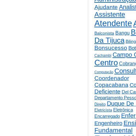
Analis
Ajudante
Assistente
Atendente
B
Bangu
Balconista
Da Tijuca
Bilin
Bonsucesso
Bot
Campo 
Cachambi
Centro
Cobran
Consul
Computação
Coordenador
Copacabana
Co
Deficiente
Del Cas
Departamento Pesso
Duque De 
Direito
Eletrônica
Eletricista
Enfe
Encarregado
Ens
Engenheiro
Fundamental