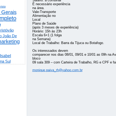
Salário: a combinar
É necessário experiência
risto
na área.
 Gerais
Vale-Transporte
Alimentação no
mpleto
Local
Plano de Saúde
o
(após 3 meses de experiência)
ristóvão
Horário: 15h às 23h
Escala 6×1 (1 folga
o João De
na Semana)
arketing
Local de Trabalho: Barra da Tijuca ou Botafogo.
Os interessados devem
comparecer nos dias 08/01, 09/01 e 10/01 as 09h na Av
 Isabel
bloco
na Sul
09 sala 309 – com Carteira de Trabalho, RG e CPF e fa
monique.paiva_rh@yahoo.com.br