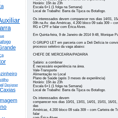
Horário: 15h às 23h
ta
Escala 6×1 (1 folga na Semana)
Local de Trabalho: Barra da Tijuca ou Botafogo.
Auxiliar
Os interessados devem comparecer nos dias 14/01, 15/
09h na Av. das Américas, 4.200 bloco 09 sala 309 – com
arra
RG e CPF e falar com Érica Alves.
Em Quinta-feira, 9 de Janeiro de 2014 9:48, Monique P
gue
afogo
O GRUPO LET em parceria com a Deli Delícia te convida
Grande
processo seletivo da vaga abaixo:
CHEFE DE MERCEARIA/PADARIA
ça
tor
Salário: a combinar
É necessário experiência na área.
Vale-Transporte
zinheiro
Alimentação no Local
Plano de Saúde (após 3 meses de experiência)
tilho
Horário: 15h às 23h
al
Designer
Escala 6×1 (1 folga na Semana)
Caxias
Local de Trabalho: Barra da Tijuca ou Botafogo.
Os interessados devem
rmagem
comparecer nos dias 10/01, 13/01, 14/01, 15/01, 16/01,
ino
das
Américas, 4.200 bloco 09 sala 309 – com Carteira de 
falar
com Érica Alves.