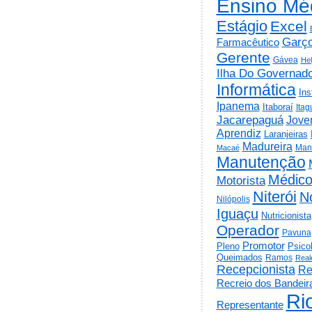
Ensino Mé
Estágio
Excel
Garç
Farmacêutico
Gerente
Gávea
He
Ilha Do Governad
Informática
Ins
Ipanema
Itaboraí
Itag
Jacarepaguá
Jov
Aprendiz
Laranjeiras
Madureira
Man
Macaé
Manutenção
Médic
Motorista
Niterói
N
Nilópolis
Iguaçu
Nutricionista
Operador
Pavuna
Promotor
Psico
Pleno
Queimados
Ramos
Real
Recepcionista
Re
Recreio dos Bandeir
Ri
Representante