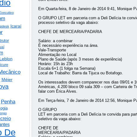
dio
Em Quarta-feira, 8 de Janeiro de 2014 9:41, Monique P
Executivo
om
O GRUPO LET em parceria com a Deli Delícia te convida
processo seletivo da vaga abaixo:
Icaraí
lpdesk
or
CHEFE DE MERCEARIA/PADARIA
trutor
Salário: a combinar
É necessário experiência na área.
uaí
Vale-Transporte
em
Alimentação no Local
Leblon
Plano de Saúde (após 3 meses de experiência)
Horário: 15h às 23h
icure
Escala 6×1 (1 folga na Semana)
Mecânico
Local de Trabalho: Barra da Tijuca ou Botafogo.
o
Méier
Os interessados devem comparecer nos dias 09/01 e 10
ova
Américas, 4.200 bloco 09 sala 309 – com Carteira de 
falar com Érica Alves.
Em Terça-feira, 7 de Janeiro de 2014 12:56, Monique P
Penha
logia
O GRUPO
engo
LET em parceria com a Deli Delícia te convida para par
creio
seletivo da vaga abaixo:
antes
CHEFE DE
o De
MERCEARIA/PADARIA