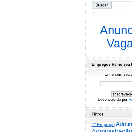
Anunc
Vag
Empregos RJ no seu 
Entre com seu e
Desenvolvido por
F
Filtros
Admini
1° Emprego
Administraçã