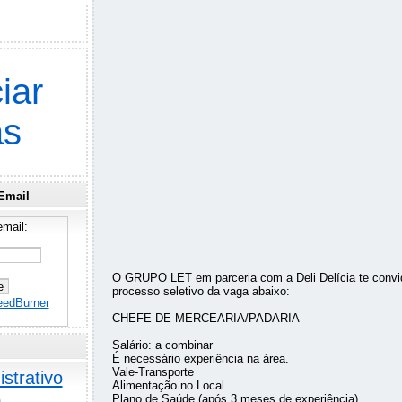
iar
as
Email
mail:
O GRUPO LET em parceria com a Deli Delícia te convida
processo seletivo da vaga abaixo:
eedBurner
CHEFE DE MERCEARIA/PADARIA
Salário: a combinar
É necessário experiência na área.
Vale-Transporte
strativo
Alimentação no Local
o
Plano de Saúde (após 3 meses de experiência)