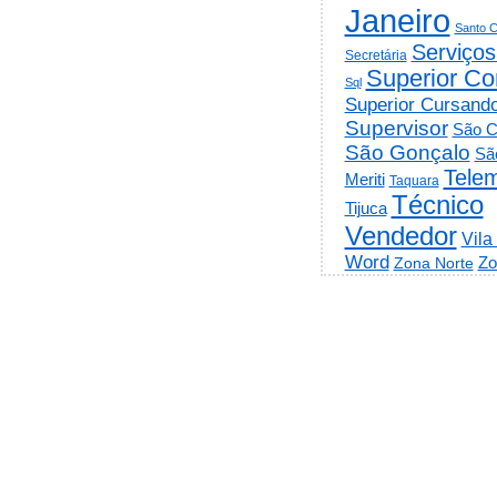
Janeiro
Santo C
Serviços
Secretária
Superior Co
Sql
Superior Cursand
Supervisor
São C
São Gonçalo
Sã
Telem
Meriti
Taquara
Técnico
Tijuca
Vendedor
Vila
Word
Zo
Zona Norte