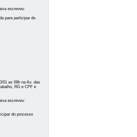
aiva escreveu:
 para participar do
/01 as 09h na Av. das
Trabalho, RG e CPF e
aiva escreveu:
ticipar do processo