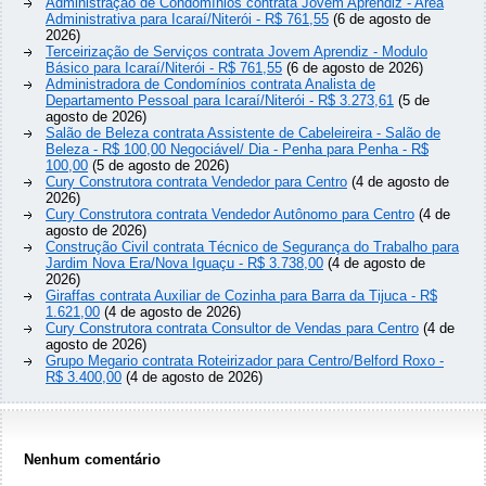
Administração de Condomínios contrata Jovem Aprendiz - Aréa
Administrativa para Icaraí/Niterói - R$ 761,55
(6 de agosto de
2026)
Terceirização de Serviços contrata Jovem Aprendiz - Modulo
Básico para Icaraí/Niterói - R$ 761,55
(6 de agosto de 2026)
Administradora de Condomínios contrata Analista de
Departamento Pessoal para Icaraí/Niterói - R$ 3.273,61
(5 de
agosto de 2026)
Salão de Beleza contrata Assistente de Cabeleireira - Salão de
Beleza - R$ 100,00 Negociável/ Dia - Penha para Penha - R$
100,00
(5 de agosto de 2026)
Cury Construtora contrata Vendedor para Centro
(4 de agosto de
2026)
Cury Construtora contrata Vendedor Autônomo para Centro
(4 de
agosto de 2026)
Construção Civil contrata Técnico de Segurança do Trabalho para
Jardim Nova Era/Nova Iguaçu - R$ 3.738,00
(4 de agosto de
2026)
Giraffas contrata Auxiliar de Cozinha para Barra da Tijuca - R$
1.621,00
(4 de agosto de 2026)
Cury Construtora contrata Consultor de Vendas para Centro
(4 de
agosto de 2026)
Grupo Megario contrata Roteirizador para Centro/Belford Roxo -
R$ 3.400,00
(4 de agosto de 2026)
Nenhum comentário