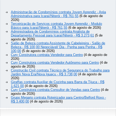
Administração de Condomínios contrata Jovem Aprendiz - Aréa
Administrativa para Icaraí/Niterói - R$ 761,55
(6 de agosto de
2026)
Terceirização de Serviços contrata Jovem Aprendiz - Modulo
Básico para Icaraí/Niterói - R$ 761,55
(6 de agosto de 2026)
Administradora de Condomínios contrata Analista de
Departamento Pessoal para Icaraí/Niterói - R$ 3.273,61
(5 de
agosto de 2026)
Salão de Beleza contrata Assistente de Cabeleireira - Salão de
Beleza - R$ 100,00 Negociável/ Dia - Penha para Penha - R$
100,00
(5 de agosto de 2026)
Cury Construtora contrata Vendedor para Centro
(4 de agosto de
2026)
Cury Construtora contrata Vendedor Autônomo para Centro
(4 de
agosto de 2026)
Construção Civil contrata Técnico de Segurança do Trabalho para
Jardim Nova Era/Nova Iguaçu - R$ 3.738,00
(4 de agosto de
2026)
Giraffas contrata Auxiliar de Cozinha para Barra da Tijuca - R$
1.621,00
(4 de agosto de 2026)
Cury Construtora contrata Consultor de Vendas para Centro
(4 de
agosto de 2026)
Grupo Megario contrata Roteirizador para Centro/Belford Roxo -
R$ 3.400,00
(4 de agosto de 2026)