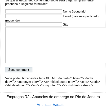
Se quiser deixar seu comentário sobre esta vaga, simplesmente
preencha o seguinte formulário:
Nome (requerido)
Email (não será publicado)
(requerido)
Site
Você pode utilizar estas tags XHTML: <a href="" title=""> <abbr
title=""> <acronym title=""> <b> <blockquote cite=""> <cite> <code>
<del datetime=""> <em> <i> <q cite=""> <s> <strike> <strong> .
Empregos RJ - Anúncios de emprego no Rio de Janeiro
Anunciar Vagas