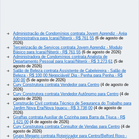
Administração de Condomínios contrata Jovem Aprendiz - Aréa
Administrativa para Icaraí/Niterói - R$ 761,55
(6 de agosto de
2026)
Terceirização de Serviços contrata Jovem Aprendiz - Modulo
Básico para Icaraí/Niterói - R$ 761,55
(6 de agosto de 2026)
Administradora de Condomínios contrata Analista de
Departamento Pessoal para Icaraí/Niterói - R$ 3.273,61
(5 de
agosto de 2026)
Salão de Beleza contrata Assistente de Cabeleireira - Salão de
Beleza - R$ 100,00 Negociável/ Dia - Penha para Penha - R$
100,00
(5 de agosto de 2026)
Cury Construtora contrata Vendedor para Centro
(4 de agosto de
2026)
Cury Construtora contrata Vendedor Autônomo para Centro
(4 de
agosto de 2026)
Construção Civil contrata Técnico de Segurança do Trabalho para
Jardim Nova Era/Nova Iguaçu - R$ 3.738,00
(4 de agosto de
2026)
Giraffas contrata Auxiliar de Cozinha para Barra da Tijuca - R$
1.621,00
(4 de agosto de 2026)
Cury Construtora contrata Consultor de Vendas para Centro
(4 de
agosto de 2026)
Grupo Megario contrata Roteirizador para Centro/Belford Roxo -