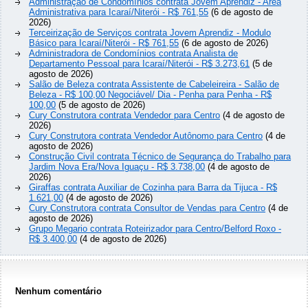
Administração de Condomínios contrata Jovem Aprendiz - Aréa
Administrativa para Icaraí/Niterói - R$ 761,55
(6 de agosto de
2026)
Terceirização de Serviços contrata Jovem Aprendiz - Modulo
Básico para Icaraí/Niterói - R$ 761,55
(6 de agosto de 2026)
Administradora de Condomínios contrata Analista de
Departamento Pessoal para Icaraí/Niterói - R$ 3.273,61
(5 de
agosto de 2026)
Salão de Beleza contrata Assistente de Cabeleireira - Salão de
Beleza - R$ 100,00 Negociável/ Dia - Penha para Penha - R$
100,00
(5 de agosto de 2026)
Cury Construtora contrata Vendedor para Centro
(4 de agosto de
2026)
Cury Construtora contrata Vendedor Autônomo para Centro
(4 de
agosto de 2026)
Construção Civil contrata Técnico de Segurança do Trabalho para
Jardim Nova Era/Nova Iguaçu - R$ 3.738,00
(4 de agosto de
2026)
Giraffas contrata Auxiliar de Cozinha para Barra da Tijuca - R$
1.621,00
(4 de agosto de 2026)
Cury Construtora contrata Consultor de Vendas para Centro
(4 de
agosto de 2026)
Grupo Megario contrata Roteirizador para Centro/Belford Roxo -
R$ 3.400,00
(4 de agosto de 2026)
Nenhum comentário