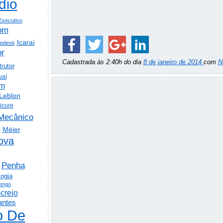
dio
Executivo
om
Icaraí
lpdesk
or
Cadastrada às 2:40h do dia
8 de janeiro de 2014
com
N
trutor
uaí
em
Leblon
icure
Mecânico
o
Méier
ova
Penha
logia
engo
creio
antes
o De