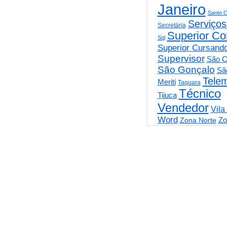
Janeiro
Santo C
Serviços
Secretária
Superior Co
Sql
Superior Cursand
Supervisor
São C
São Gonçalo
Sã
Telem
Meriti
Taquara
Técnico
Tijuca
Vendedor
Vila
Word
Zo
Zona Norte