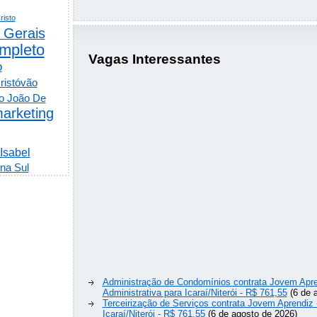
risto
 Gerais
mpleto
Vagas Interessantes
o
ristóvão
o João De
arketing
 Isabel
na Sul
Administração de Condomínios contrata Jovem Apre
Administrativa para Icaraí/Niterói - R$ 761,55
(6 de 
Terceirização de Serviços contrata Jovem Aprendiz
Icaraí/Niterói - R$ 761,55
(6 de agosto de 2026)