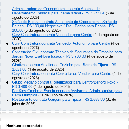
Administradora de Condomínios contrata Analista de
Departamento Pessoal para Icaraí/Niterói - R$ 3.273,61
(5 de
agosto de 2026)
Salão de Beleza contrata Assistente de Cabeleireira - Salão de
Beleza - R$ 100,00 Negociável/ Dia - Penha para Penha - R$
100,00
(5 de agosto de 2026)
Cury Construtora contrata Vendedor para Centro
(4 de agosto de
2026)
Cury Construtora contrata Vendedor Autônomo para Centro
(4 de
agosto de 2026)
Construção Civil contrata Técnico de Segurança do Trabalho para
Jardim Nova Era/Nova Iguaçu - R$ 3.738,00
(4 de agosto de
2026)
Giraffas contrata Auxiliar de Cozinha para Barra da Tijuca - R$
1.621,00
(4 de agosto de 2026)
Cury Construtora contrata Consultor de Vendas para Centro
(4 de
agosto de 2026)
Grupo Megario contrata Roteirizador para Centro/Belford Roxo -
R$ 3.400,00
(4 de agosto de 2026)
For Kids Creche e Escola contrata Assistente Administrativo para
Barra Olímpica
(31 de julho de 2026)
Restaurante contrata Garçom para Tijuca - R$ 1.658,80
(31 de
julho de 2026)
Nenhum comentário