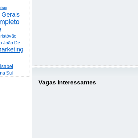
risto
 Gerais
mpleto
o
ristóvão
o João De
arketing
 Isabel
na Sul
Vagas Interessantes