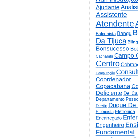
Analis
Ajudante
Assistente
Atendente
B
Bangu
Balconista
Da Tijuca
Bilin
Bonsucesso
Bot
Campo 
Cachambi
Centro
Cobran
Consul
Computação
Coordenador
Copacabana
Co
Deficiente
Del Cas
Departamento Pesso
Duque De 
Direito
Eletrônica
Eletricista
Enfe
Encarregado
Ens
Engenheiro
Fundamental