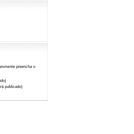
plesmente preencha o
ido)
rá publicado)