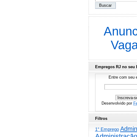
Anunc
Vag
Empregos RJ no seu 
Entre com seu e
Desenvolvido por
F
Filtros
Admini
1° Emprego
Administraçã