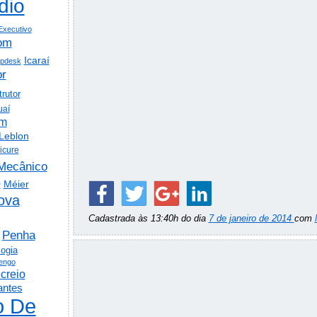
dio
Executivo
om
Icaraí
lpdesk
or
trutor
uaí
em
Leblon
icure
Mecânico
o
Méier
ova
Cadastrada às 13:40h do dia
7 de janeiro de 2014
com
Penha
logia
engo
creio
antes
o De