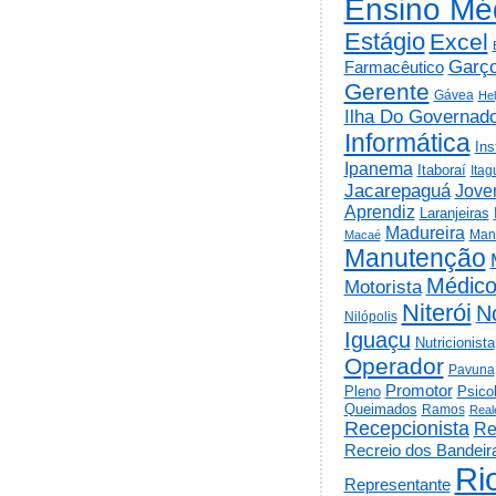
Ensino Mé
Estágio
Excel
Garç
Farmacêutico
Gerente
Gávea
He
Ilha Do Governad
Informática
Ins
Ipanema
Itaboraí
Itag
Jacarepaguá
Jov
Aprendiz
Laranjeiras
Madureira
Man
Macaé
Manutenção
Médic
Motorista
Niterói
N
Nilópolis
Iguaçu
Nutricionista
Operador
Pavuna
Promotor
Psico
Pleno
Queimados
Ramos
Real
Recepcionista
Re
Recreio dos Bandeir
Ri
Representante