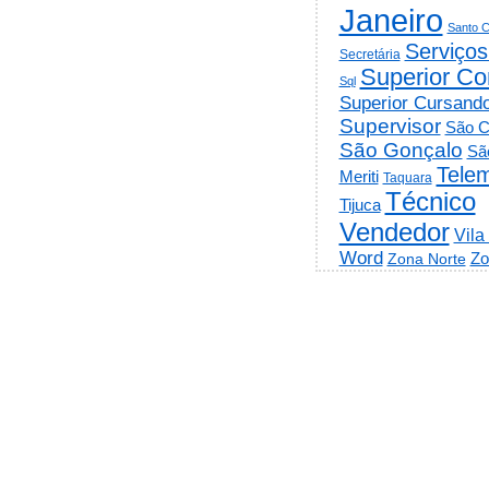
Janeiro
Santo C
Serviços
Secretária
Superior Co
Sql
Superior Cursand
Supervisor
São C
São Gonçalo
Sã
Telem
Meriti
Taquara
Técnico
Tijuca
Vendedor
Vila
Word
Zo
Zona Norte