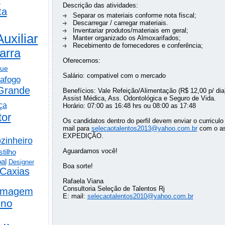
Descrição das atividades:
ta
Separar os materiais conforme nota fiscal;
Descarregar / carregar materiais.
Inventariar produtos/materiais em geral;
Auxiliar
Manter organizado os Almoxarifados;
Recebimento de fornecedores e conferência;
arra
Oferecemos:
gue
Salário: compativel com o mercado
afogo
Grande
Benefícios: Vale Refeição/Alimentação (R$ 12,00 p/ dia)
Assist Médica, Ass. Odontológica e Seguro de Vida.
ça
Horário: 07:00 as 16:48 hrs ou 08:00 as 17:48
tor
Os candidatos dentro do perfil devem enviar o curriculo
mail para
selecaotalentos2013@yahoo.com.br
com o a
EXPEDIÇÃO.
zinheiro
Aguardamos você!
tilho
al
Designer
Boa sorte!
Caxias
Rafaela Viana
Consultoria Seleção de Talentos Rj
rmagem
E: mail:
selecaotalentos2010@yahoo.com.br
ino