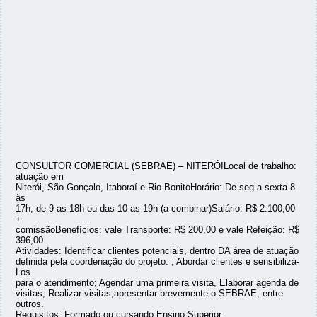
CONSULTOR COMERCIAL (SEBRAE) – NITERÓILocal de trabalho:
atuação em
Niterói, São Gonçalo, Itaboraí e Rio BonitoHorário: De seg a sexta 8
às
17h, de 9 as 18h ou das 10 as 19h (a combinar)Salário: R$ 2.100,00
+
comissãoBenefícios: vale Transporte: R$ 200,00 e vale Refeição: R$
396,00
Atividades: Identificar clientes potenciais, dentro DA área de atuação
definida pela coordenação do projeto. ; Abordar clientes e sensibilizá-
Los
para o atendimento; Agendar uma primeira visita, Elaborar agenda de
visitas; Realizar visitas;apresentar brevemente o SEBRAE, entre
outros.
Requisitos: Formado ou cursando Ensino Superior