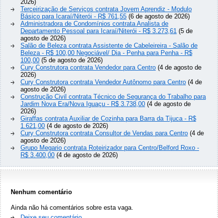
2026)
Terceirização de Serviços contrata Jovem Aprendiz - Modulo
Básico para Icaraí/Niterói - R$ 761,55
(6 de agosto de 2026)
Administradora de Condomínios contrata Analista de
Departamento Pessoal para Icaraí/Niterói - R$ 3.273,61
(5 de
agosto de 2026)
Salão de Beleza contrata Assistente de Cabeleireira - Salão de
Beleza - R$ 100,00 Negociável/ Dia - Penha para Penha - R$
100,00
(5 de agosto de 2026)
Cury Construtora contrata Vendedor para Centro
(4 de agosto de
2026)
Cury Construtora contrata Vendedor Autônomo para Centro
(4 de
agosto de 2026)
Construção Civil contrata Técnico de Segurança do Trabalho para
Jardim Nova Era/Nova Iguaçu - R$ 3.738,00
(4 de agosto de
2026)
Giraffas contrata Auxiliar de Cozinha para Barra da Tijuca - R$
1.621,00
(4 de agosto de 2026)
Cury Construtora contrata Consultor de Vendas para Centro
(4 de
agosto de 2026)
Grupo Megario contrata Roteirizador para Centro/Belford Roxo -
R$ 3.400,00
(4 de agosto de 2026)
Nenhum comentário
Ainda não há comentários sobre esta vaga.
Deixe seu comentário