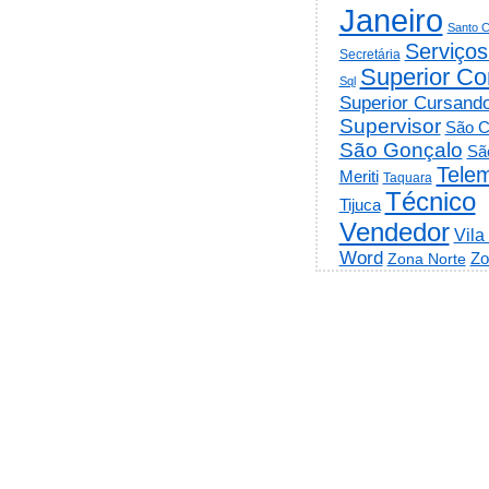
Janeiro
Santo C
Serviços
Secretária
Superior Co
Sql
Superior Cursand
Supervisor
São C
São Gonçalo
Sã
Telem
Meriti
Taquara
Técnico
Tijuca
Vendedor
Vila
Word
Zo
Zona Norte