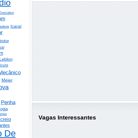
dio
Executivo
om
Icaraí
lpdesk
or
trutor
uaí
em
Leblon
icure
Mecânico
o
Méier
ova
Penha
logia
engo
Vagas Interessantes
creio
antes
o De