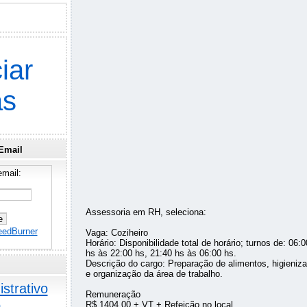
iar
as
Email
mail:
Assessoria em RH, seleciona:
eedBurner
Vaga: Coziheiro
Horário: Disponibilidade total de horário; turnos de: 06:
hs às 22:00 hs, 21:40 hs às 06:00 hs.
Descrição do cargo: Preparação de alimentos, higieni
e organização da área de trabalho.
strativo
Remuneração
o
R$ 1404,00 + VT + Refeição no local.