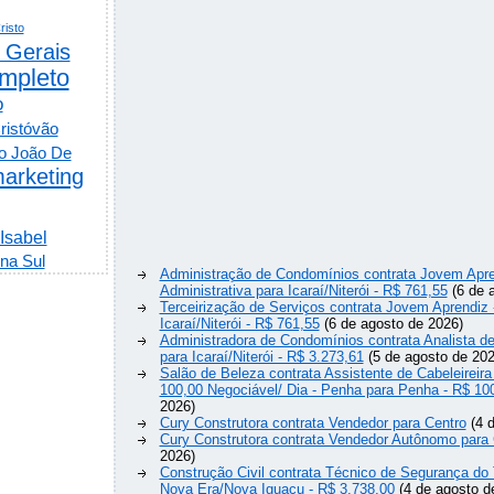
risto
 Gerais
mpleto
o
ristóvão
o João De
arketing
 Isabel
na Sul
Administração de Condomínios contrata Jovem Apre
Administrativa para Icaraí/Niterói - R$ 761,55
(6 de 
Terceirização de Serviços contrata Jovem Aprendiz
Icaraí/Niterói - R$ 761,55
(6 de agosto de 2026)
Administradora de Condomínios contrata Analista 
para Icaraí/Niterói - R$ 3.273,61
(5 de agosto de 202
Salão de Beleza contrata Assistente de Cabeleireira
100,00 Negociável/ Dia - Penha para Penha - R$ 10
2026)
Cury Construtora contrata Vendedor para Centro
(4 d
Cury Construtora contrata Vendedor Autônomo para 
2026)
Construção Civil contrata Técnico de Segurança do 
Nova Era/Nova Iguaçu - R$ 3.738,00
(4 de agosto d