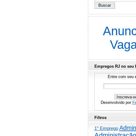
Anunc
Vag
Empregos RJ no seu 
Entre com seu e
Desenvolvido por
F
Filtros
Admini
1° Emprego
Administraçã