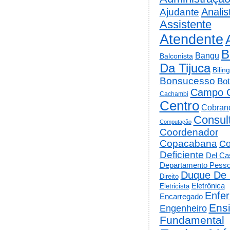
Analis
Ajudante
Assistente
Atendente
B
Bangu
Balconista
Da Tijuca
Bilin
Bonsucesso
Bot
Campo 
Cachambi
Centro
Cobran
Consul
Computação
Coordenador
Copacabana
Co
Deficiente
Del Cas
Departamento Pesso
Duque De 
Direito
Eletrônica
Eletricista
Enfe
Encarregado
Ens
Engenheiro
Fundamental