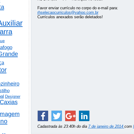
ta
Favor enviar currículo no corpo do e-mail para:
rhselecaocurriculos@yahoo.com.br
Currículos anexados serão deletados!
Auxiliar
arra
gue
afogo
Grande
ça
tor
zinheiro
tilho
al
Designer
Caxias
rmagem
ino
Cadastrada às 23:40h do dia
7 de janeiro de 2014
com