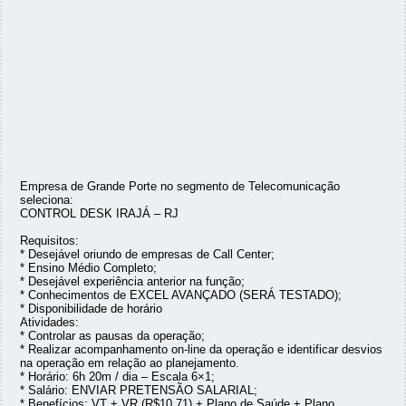
Empresa de Grande Porte no segmento de Telecomunicação
seleciona:
CONTROL DESK IRAJÁ – RJ
Requisitos:
* Desejável oriundo de empresas de Call Center;
* Ensino Médio Completo;
* Desejável experiência anterior na função;
* Conhecimentos de EXCEL AVANÇADO (SERÁ TESTADO);
* Disponibilidade de horário
Atividades:
* Controlar as pausas da operação;
* Realizar acompanhamento on-line da operação e identificar desvios
na operação em relação ao planejamento.
* Horário: 6h 20m / dia – Escala 6×1;
* Salário: ENVIAR PRETENSÃO SALARIAL;
* Benefícios: VT + VR (R$10,71) + Plano de Saúde + Plano