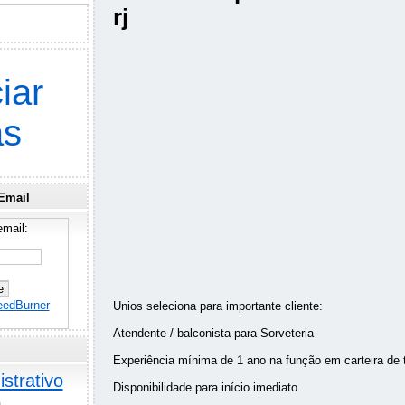
rj
iar
as
Email
mail:
eedBurner
Unios seleciona para importante cliente:
Atendente / balconista para Sorveteria
Experiência mínima de 1 ano na função em carteira de t
strativo
Disponibilidade para início imediato
o