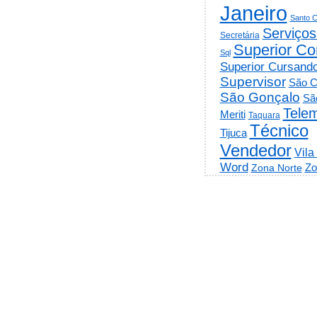
Janeiro
Santo C
Serviços
Secretária
Superior Co
Sql
Superior Cursand
Supervisor
São C
São Gonçalo
Sã
Telem
Meriti
Taquara
Técnico
Tijuca
Vendedor
Vila
Word
Zo
Zona Norte