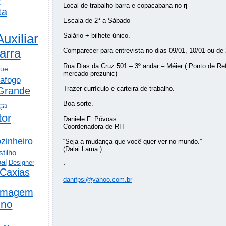
Local de trabalho barra e copacabana no rj
ta
Escala de 2ª a Sábado
Auxiliar
Salário + bilhete único.
arra
Comparecer para entrevista no dias 09/01, 10/01 ou de 
Rua Dias da Cruz 501 – 3º andar – Méier ( Ponto de Re
gue
mercado prezunic)
afogo
Trazer currículo e carteira de trabalho.
Grande
Boa sorte.
ça
tor
Daniele F. Póvoas.
Coordenadora de RH
zinheiro
“Seja a mudança que você quer ver no mundo.”
(Dalai Lama )
tilho
al
Designer
·
Caxias
danifpsi@yahoo.com.br
rmagem
ino