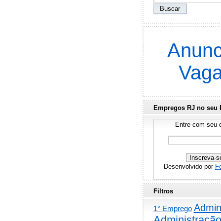
Anunc
Vag
Empregos RJ no seu 
Entre com seu e
Desenvolvido por
F
Filtros
Admini
1° Emprego
Administraçã