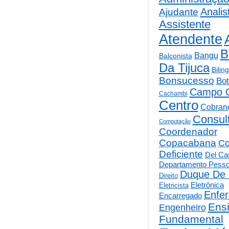
Analis
Ajudante
Assistente
Atendente
B
Bangu
Balconista
Da Tijuca
Bilin
Bonsucesso
Bot
Campo 
Cachambi
Centro
Cobran
Consul
Computação
Coordenador
Copacabana
Co
Deficiente
Del Cas
Departamento Pesso
Duque De 
Direito
Eletrônica
Eletricista
Enfe
Encarregado
Ens
Engenheiro
Fundamental