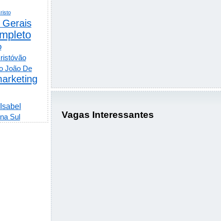
risto
 Gerais
mpleto
o
ristóvão
o João De
arketing
 Isabel
Vagas Interessantes
na Sul