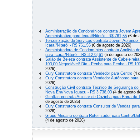
Administração de Condomínios contrata Jovem Apre
Administrativa para Icaraí/Niterói - R$ 761,55
(6 de 
Terceirização de Serviços contrata Jovem Aprendiz
Icaraí/Niterói - R$ 761,55
(6 de agosto de 2026)
Administradora de Condomínios contrata Analista 
para Icaraí/Niterói - R$ 3.273,61
(5 de agosto de 202
Salão de Beleza contrata Assistente de Cabeleireira
100,00 Negociável/ Dia - Penha para Penha - R$ 10
2026)
Cury Construtora contrata Vendedor para Centro
(4 d
Cury Construtora contrata Vendedor Autônomo para 
2026)
Construção Civil contrata Técnico de Segurança do 
Nova Era/Nova Iguaçu - R$ 3.738,00
(4 de agosto d
Giraffas contrata Auxiliar de Cozinha para Barra da 
de agosto de 2026)
Cury Construtora contrata Consultor de Vendas para
2026)
Grupo Megario contrata Roteirizador para Centro/Be
(4 de agosto de 2026)