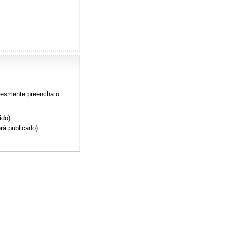
plesmente preencha o
ido)
rá publicado)