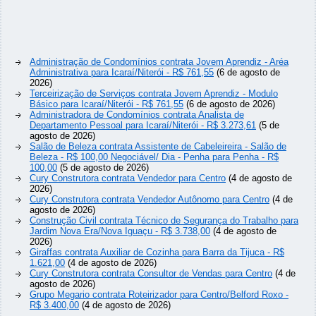
Administração de Condomínios contrata Jovem Aprendiz - Aréa
Administrativa para Icaraí/Niterói - R$ 761,55
(6 de agosto de
2026)
Terceirização de Serviços contrata Jovem Aprendiz - Modulo
Básico para Icaraí/Niterói - R$ 761,55
(6 de agosto de 2026)
Administradora de Condomínios contrata Analista de
Departamento Pessoal para Icaraí/Niterói - R$ 3.273,61
(5 de
agosto de 2026)
Salão de Beleza contrata Assistente de Cabeleireira - Salão de
Beleza - R$ 100,00 Negociável/ Dia - Penha para Penha - R$
100,00
(5 de agosto de 2026)
Cury Construtora contrata Vendedor para Centro
(4 de agosto de
2026)
Cury Construtora contrata Vendedor Autônomo para Centro
(4 de
agosto de 2026)
Construção Civil contrata Técnico de Segurança do Trabalho para
Jardim Nova Era/Nova Iguaçu - R$ 3.738,00
(4 de agosto de
2026)
Giraffas contrata Auxiliar de Cozinha para Barra da Tijuca - R$
1.621,00
(4 de agosto de 2026)
Cury Construtora contrata Consultor de Vendas para Centro
(4 de
agosto de 2026)
Grupo Megario contrata Roteirizador para Centro/Belford Roxo -
R$ 3.400,00
(4 de agosto de 2026)