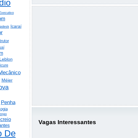
dio
Executivo
om
Icaraí
lpdesk
or
trutor
uaí
em
Leblon
icure
Mecânico
o
Méier
ova
Penha
logia
engo
creio
Vagas Interessantes
antes
o De