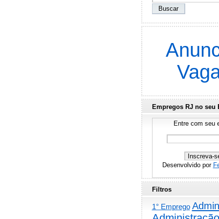
Anunc
Vag
Empregos RJ no seu 
Entre com seu e
Desenvolvido por
F
Filtros
Admini
1° Emprego
Administraçã