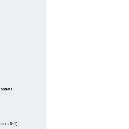
ontrata:
escala 6×1)