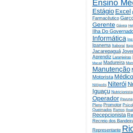
Ensino Mé
Estágio
Excel
Garç
Farmacêutico
Gerente
Gávea
He
Ilha Do Governad
Informática
Ins
Ipanema
Itaboraí
Itag
Jacarepaguá
Jov
Aprendiz
Laranjeiras
Madureira
Man
Macaé
Manutenção
Médic
Motorista
Niterói
N
Nilópolis
Iguaçu
Nutricionista
Operador
Pavuna
Promotor
Psico
Pleno
Queimados
Ramos
Real
Recepcionista
Re
Recreio dos Bandeir
Ri
Representante