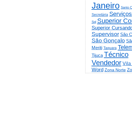
Janeiro
Santo C
Serviços
Secretária
Superior Co
Sql
Superior Cursand
Supervisor
São C
São Gonçalo
Sã
Telem
Meriti
Taquara
Técnico
Tijuca
Vendedor
Vila
Word
Zo
Zona Norte