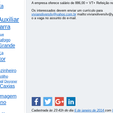
A empresa oferece salário de 886,00 + VT+ Refeição no 
ta
Os interessados devem enviar um currículo para
vivianoliversilv@yahoo.com.br
mailto:vivianoliversilv
Auxiliar
o a vaga no assunto do e-mail.
arra
gue
afogo
Grande
ça
tor
zinheiro
tilho
al
Designer
Caxias
rmagem
ino
Cadastrada às 23:41h do dia
6 de janeiro de 2014
com