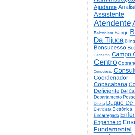
Analis
Ajudante
Assistente
Atendente
B
Bangu
Balconista
Da Tijuca
Bilin
Bonsucesso
Bot
Campo 
Cachambi
Centro
Cobran
Consul
Computação
Coordenador
Copacabana
Co
Deficiente
Del Cas
Departamento Pesso
Duque De 
Direito
Eletrônica
Eletricista
Enfe
Encarregado
Ens
Engenheiro
Fundamental