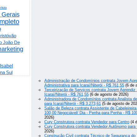
risto
 Gerais
mpleto
o
ristóvão
o João De
arketing
 Isabel
na Sul
Administração de Condomínios contrata Jovem Apre
Administrativa para Icaraí/Niterói - R$ 761,55
(6 de 
Terceirização de Serviços contrata Jovem Aprendiz
Icaraí/Niterói - R$ 761,55
(6 de agosto de 2026)
Administradora de Condomínios contrata Analista 
para Icaraí/Niterói - R$ 3.273,61
(5 de agosto de 202
Salão de Beleza contrata Assistente de Cabeleireira
100,00 Negociável/ Dia - Penha para Penha - R$ 10
2026)
Cury Construtora contrata Vendedor para Centro
(4 d
Cury Construtora contrata Vendedor Autônomo para 
2026)
Construção Civil contrata Técnico de Segurança do 