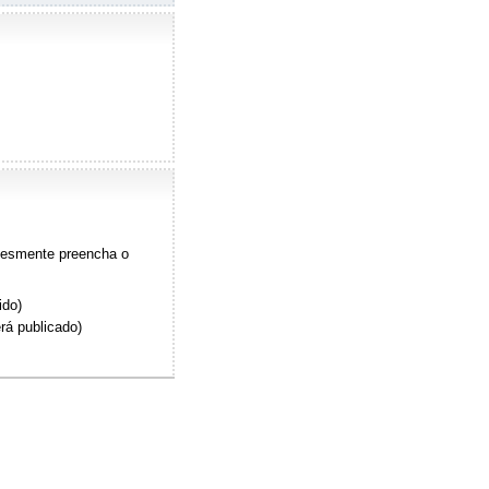
plesmente preencha o
ido)
rá publicado)