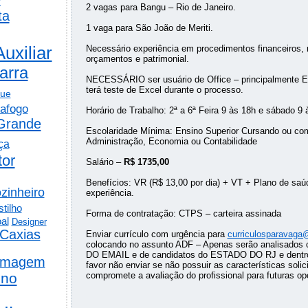
2 vagas para Bangu – Rio de Janeiro.
ta
1 vaga para São João de Meriti.
Auxiliar
Necessário experiência em procedimentos financeiros, r
orçamentos e patrimonial.
arra
NECESSÁRIO ser usuário de Office – principalmente Ex
terá teste de Excel durante o processo.
gue
afogo
Horário de Trabalho: 2ª a 6ª Feira 9 às 18h e sábado 9 
Grande
Escolaridade Mínima: Ensino Superior Cursando ou co
Administração, Economia ou Contabilidade
ça
tor
Salário –
R$ 1735,00
Benefícios: VR (R$ 13,00 por dia) + VT + Plano de saú
zinheiro
experiência.
tilho
Forma de contratação: CTPS – carteira assinada
al
Designer
Caxias
Enviar currículo com urgência para
curriculosparavaga
colocando no assunto ADF – Apenas serão analisados
DO EMAIL e de candidatos do ESTADO DO RJ e dentro d
rmagem
favor não enviar se não possuir as características solici
ino
compromete a avaliação do profissional para futuras op