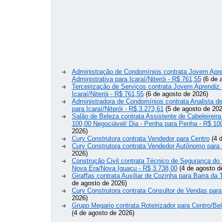
Administração de Condomínios contrata Jovem Apre
Administrativa para Icaraí/Niterói - R$ 761,55
(6 de 
Terceirização de Serviços contrata Jovem Aprendiz
Icaraí/Niterói - R$ 761,55
(6 de agosto de 2026)
Administradora de Condomínios contrata Analista 
para Icaraí/Niterói - R$ 3.273,61
(5 de agosto de 202
Salão de Beleza contrata Assistente de Cabeleireira
100,00 Negociável/ Dia - Penha para Penha - R$ 10
2026)
Cury Construtora contrata Vendedor para Centro
(4 d
Cury Construtora contrata Vendedor Autônomo para 
2026)
Construção Civil contrata Técnico de Segurança do 
Nova Era/Nova Iguaçu - R$ 3.738,00
(4 de agosto d
Giraffas contrata Auxiliar de Cozinha para Barra da 
de agosto de 2026)
Cury Construtora contrata Consultor de Vendas para
2026)
Grupo Megario contrata Roteirizador para Centro/Be
(4 de agosto de 2026)