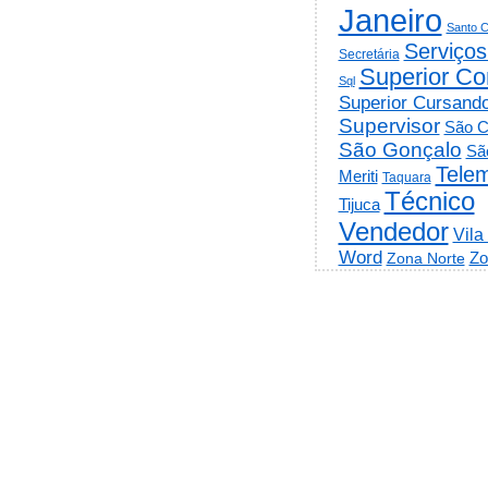
Janeiro
Santo C
Serviços
Secretária
Superior Co
Sql
Superior Cursand
Supervisor
São C
São Gonçalo
Sã
Telem
Meriti
Taquara
Técnico
Tijuca
Vendedor
Vila
Word
Zo
Zona Norte