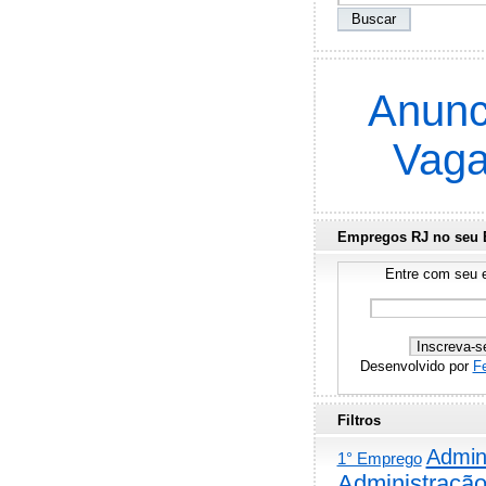
Anunc
Vag
Empregos RJ no seu 
Entre com seu e
Desenvolvido por
F
Filtros
Admini
1° Emprego
Administraçã