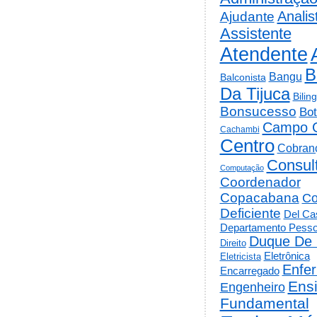
Analis
Ajudante
Assistente
Atendente
B
Bangu
Balconista
Da Tijuca
Bilin
Bonsucesso
Bot
Campo 
Cachambi
Centro
Cobran
Consul
Computação
Coordenador
Copacabana
Co
Deficiente
Del Cas
Departamento Pesso
Duque De 
Direito
Eletrônica
Eletricista
Enfe
Encarregado
Ens
Engenheiro
Fundamental