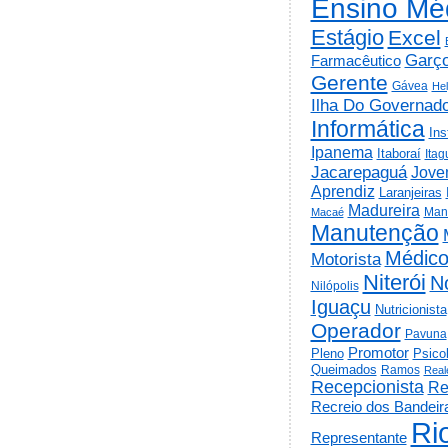
Ensino Mé
Estágio
Excel
Garç
Farmacêutico
Gerente
Gávea
He
Ilha Do Governad
Informática
Ins
Ipanema
Itaboraí
Itag
Jacarepaguá
Jov
Aprendiz
Laranjeiras
Madureira
Man
Macaé
Manutenção
Médic
Motorista
Niterói
N
Nilópolis
Iguaçu
Nutricionista
Operador
Pavuna
Promotor
Psico
Pleno
Queimados
Ramos
Real
Recepcionista
Re
Recreio dos Bandeir
Ri
Representante