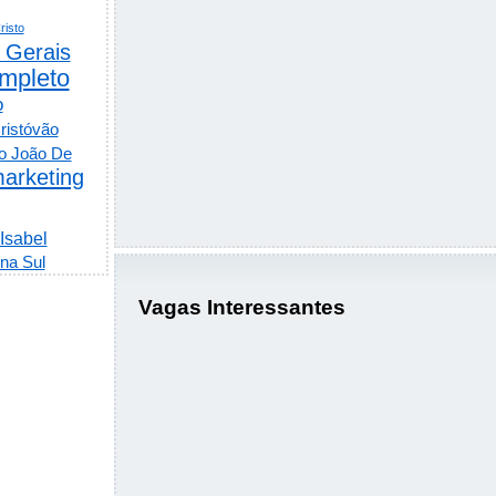
risto
 Gerais
mpleto
o
ristóvão
o João De
arketing
 Isabel
na Sul
Vagas Interessantes