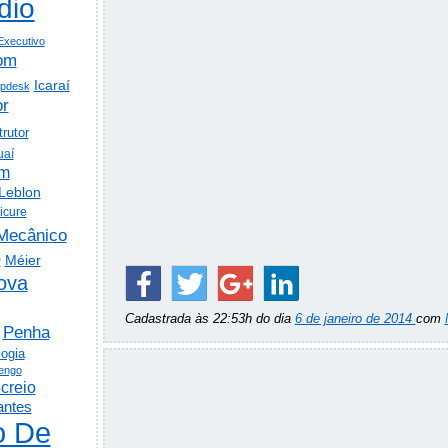
dio
Executivo
om
Icaraí
lpdesk
or
trutor
uaí
em
Leblon
icure
Mecânico
o
Méier
ova
Cadastrada às 22:53h do dia
6 de janeiro de 2014
com
Penha
logia
engo
creio
antes
o De