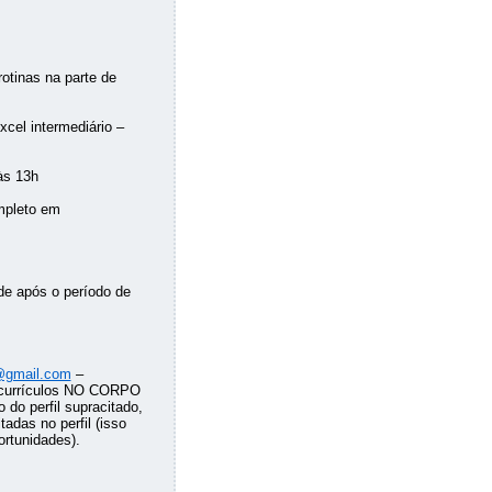
otinas na parte de
cel intermediário –
às 13h
mpleto em
de após o período de
@gmail.com
–
 currículos NO CORPO
o perfil supracitado,
tadas no perfil (isso
ortunidades).