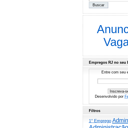
Anunc
Vag
Empregos RJ no seu 
Entre com seu e
Desenvolvido por
F
Filtros
Admini
1° Emprego
Administraçã