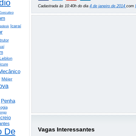
dio
Cadastrada às 10:40h do dia
4 de janeiro de 2014
com
Executivo
om
Icaraí
lpdesk
or
trutor
uaí
em
Leblon
icure
Mecânico
o
Méier
ova
Penha
logia
engo
creio
antes
o De
Vagas Interessantes