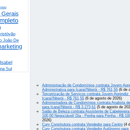
risto
 Gerais
mpleto
o
ristóvão
o João De
arketing
 Isabel
na Sul
Administração de Condomínios contrata Jovem Apre
Administrativa para Icaraí/Niterói - R$ 761,55
(6 de 
Terceirização de Serviços contrata Jovem Aprendiz
Icaraí/Niterói - R$ 761,55
(6 de agosto de 2026)
Administradora de Condomínios contrata Analista 
para Icaraí/Niterói - R$ 3.273,61
(5 de agosto de 202
Salão de Beleza contrata Assistente de Cabeleireira
100,00 Negociável/ Dia - Penha para Penha - R$ 10
2026)
Cury Construtora contrata Vendedor para Centro
(4 d
Cury Construtora contrata Vendedor Autônomo para 