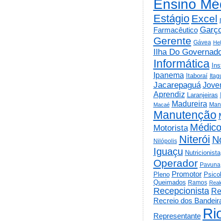
Ensino Mé
Estágio
Excel
Garç
Farmacêutico
Gerente
Gávea
He
Ilha Do Governad
Informática
Ins
Ipanema
Itaboraí
Itag
Jacarepaguá
Jov
Aprendiz
Laranjeiras
Madureira
Man
Macaé
Manutenção
Médic
Motorista
Niterói
N
Nilópolis
Iguaçu
Nutricionista
Operador
Pavuna
Promotor
Psico
Pleno
Queimados
Ramos
Real
Recepcionista
Re
Recreio dos Bandeir
Ri
Representante