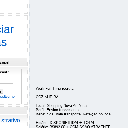
iar
as
Email
mail:
Work Full Time recruta:
eedBurner
COZINHEIRA
Local: Shopping Nova América .
Perfil: Ensino fundamental
Benefícios: Vale transporte; Refeição no local
strativo
Horário: DISPONIBILIDADE TOTAL
o
Salário: R$892,00 + COMISSÃO ATRAENTE