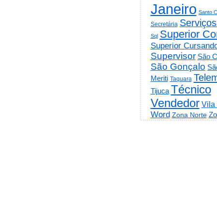
Janeiro
Santo C
Serviços
Secretária
Superior Co
Sql
Superior Cursand
Supervisor
São C
São Gonçalo
Sã
Telem
Meriti
Taquara
Técnico
Tijuca
Vendedor
Vila
Word
Zo
Zona Norte