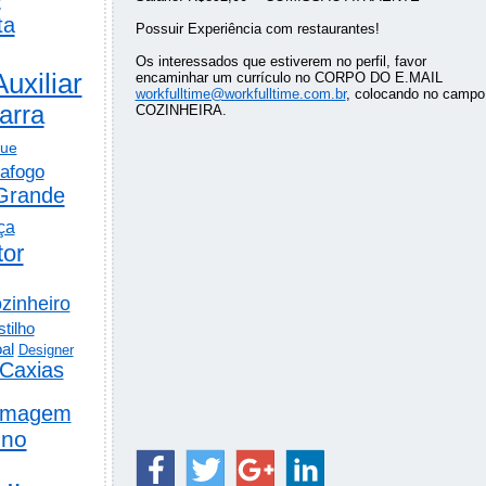
ta
Possuir Experiência com restaurantes!
Os interessados que estiverem no perfil, favor
Auxiliar
encaminhar um currículo no CORPO DO E.MAIL
workfulltime@workfulltime.com.br
, colocando no campo
arra
COZINHEIRA.
gue
afogo
Grande
ça
tor
zinheiro
tilho
al
Designer
Caxias
rmagem
ino