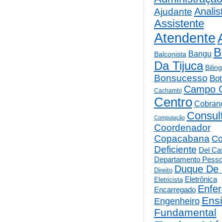
Analis
Ajudante
Assistente
Atendente
B
Bangu
Balconista
Da Tijuca
Bilin
Bonsucesso
Bot
Campo 
Cachambi
Centro
Cobran
Consul
Computação
Coordenador
Copacabana
Co
Deficiente
Del Cas
Departamento Pesso
Duque De 
Direito
Eletrônica
Eletricista
Enfe
Encarregado
Ens
Engenheiro
Fundamental