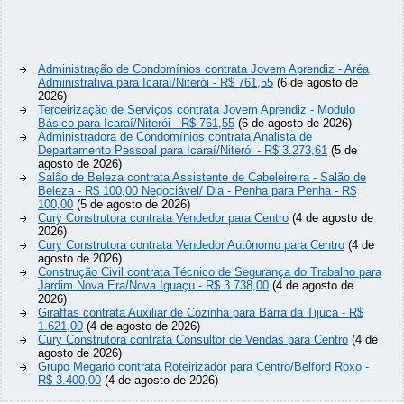
Administração de Condomínios contrata Jovem Aprendiz - Aréa
Administrativa para Icaraí/Niterói - R$ 761,55
(6 de agosto de
2026)
Terceirização de Serviços contrata Jovem Aprendiz - Modulo
Básico para Icaraí/Niterói - R$ 761,55
(6 de agosto de 2026)
Administradora de Condomínios contrata Analista de
Departamento Pessoal para Icaraí/Niterói - R$ 3.273,61
(5 de
agosto de 2026)
Salão de Beleza contrata Assistente de Cabeleireira - Salão de
Beleza - R$ 100,00 Negociável/ Dia - Penha para Penha - R$
100,00
(5 de agosto de 2026)
Cury Construtora contrata Vendedor para Centro
(4 de agosto de
2026)
Cury Construtora contrata Vendedor Autônomo para Centro
(4 de
agosto de 2026)
Construção Civil contrata Técnico de Segurança do Trabalho para
Jardim Nova Era/Nova Iguaçu - R$ 3.738,00
(4 de agosto de
2026)
Giraffas contrata Auxiliar de Cozinha para Barra da Tijuca - R$
1.621,00
(4 de agosto de 2026)
Cury Construtora contrata Consultor de Vendas para Centro
(4 de
agosto de 2026)
Grupo Megario contrata Roteirizador para Centro/Belford Roxo -
R$ 3.400,00
(4 de agosto de 2026)