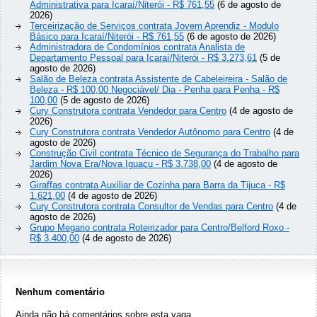
Administrativa para Icaraí/Niterói - R$ 761,55
(6 de agosto de
2026)
Terceirização de Serviços contrata Jovem Aprendiz - Modulo
Básico para Icaraí/Niterói - R$ 761,55
(6 de agosto de 2026)
Administradora de Condomínios contrata Analista de
Departamento Pessoal para Icaraí/Niterói - R$ 3.273,61
(5 de
agosto de 2026)
Salão de Beleza contrata Assistente de Cabeleireira - Salão de
Beleza - R$ 100,00 Negociável/ Dia - Penha para Penha - R$
100,00
(5 de agosto de 2026)
Cury Construtora contrata Vendedor para Centro
(4 de agosto de
2026)
Cury Construtora contrata Vendedor Autônomo para Centro
(4 de
agosto de 2026)
Construção Civil contrata Técnico de Segurança do Trabalho para
Jardim Nova Era/Nova Iguaçu - R$ 3.738,00
(4 de agosto de
2026)
Giraffas contrata Auxiliar de Cozinha para Barra da Tijuca - R$
1.621,00
(4 de agosto de 2026)
Cury Construtora contrata Consultor de Vendas para Centro
(4 de
agosto de 2026)
Grupo Megario contrata Roteirizador para Centro/Belford Roxo -
R$ 3.400,00
(4 de agosto de 2026)
Nenhum comentário
Ainda não há comentários sobre esta vaga.