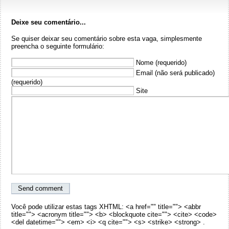
Deixe seu comentário...
Se quiser deixar seu comentário sobre esta vaga, simplesmente
preencha o seguinte formulário:
Nome (requerido)
Email (não será publicado)
(requerido)
Site
Você pode utilizar estas tags XHTML: <a href="" title=""> <abbr
title=""> <acronym title=""> <b> <blockquote cite=""> <cite> <code>
<del datetime=""> <em> <i> <q cite=""> <s> <strike> <strong> .