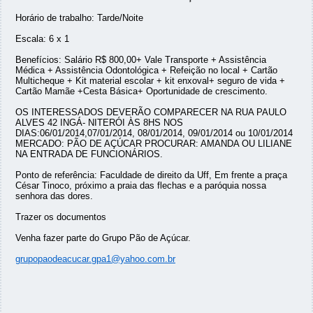
Horário de trabalho: Tarde/Noite
Escala: 6 x 1
Benefícios: Salário R$ 800,00+ Vale Transporte + Assistência
Médica + Assistência Odontológica + Refeição no local + Cartão
Multicheque + Kit material escolar + kit enxoval+ seguro de vida +
Cartão Mamãe +Cesta Básica+ Oportunidade de crescimento.
OS INTERESSADOS DEVERÃO COMPARECER NA RUA PAULO
ALVES 42 INGÁ- NITERÓI ÀS 8HS NOS
DIAS:06/01/2014,07/01/2014, 08/01/2014, 09/01/2014 ou 10/01/2014
MERCADO: PÃO DE AÇÚCAR PROCURAR: AMANDA OU LILIANE
NA ENTRADA DE FUNCIONÁRIOS.
Ponto de referência: Faculdade de direito da Uff, Em frente a praça
César Tinoco, próximo a praia das flechas e a paróquia nossa
senhora das dores.
Trazer os documentos
Venha fazer parte do Grupo Pão de Açúcar.
grupopaodeacucar.gpa1@yahoo.com.br